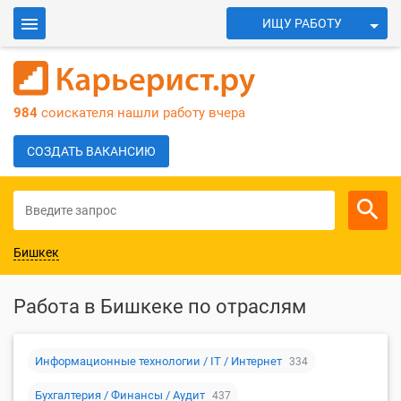
ИЩУ РАБОТУ
ИЩУ СОТРУДНИКОВ
Войти
984
соискателя нашли работу вчера
Для работодателей
СОЗДАТЬ ВАКАНСИЮ
Бишкек
Работа в Бишкеке по отраслям
Информационные технологии / IT / Интернет
334
Бухгалтерия / Финансы / Аудит
437